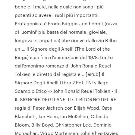
bene e il male, nella quale non sono i più
potenti ad avere i ruoli più importanti.
Protagonista è Frodo Baggins, un hobbit (razza
di 'uomini' più bassa del normale, gioviale,
longeva e simpatica) che riceve dallo zio Bilbo
un … Il Signore degli Anelli (The Lord of the
Rings) è un film d'animazione del 1978, tratto
dall'omonimo romanzo di John Ronald Reuel
Tolkien, e diretto dal regista e .. [ePub] Il
Signore Degli Anelli Libro 2 Pdf. TNTvillage
Scambio Etico -> John Ronald Reuel Tolkien - Il
IL SIGNORE DEGLI ANELLI: IL RITORNO DEL RE
regia di Peter Jackson con Elijah Wood, Cate
Blanchett, Ian Holm, Ian McKellen, Orlando
Bloom, Billy Boyd, Christopher Lee, Dominic
Monaghan, Viggo Mortensen, John Rhys-Davies,