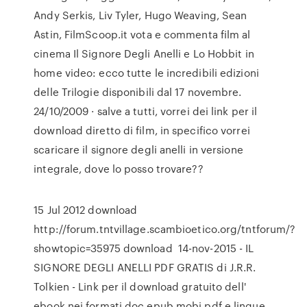
Andy Serkis, Liv Tyler, Hugo Weaving, Sean
Astin, FilmScoop.it vota e commenta film al
cinema Il Signore Degli Anelli e Lo Hobbit in
home video: ecco tutte le incredibili edizioni
delle Trilogie disponibili dal 17 novembre.
24/10/2009 · salve a tutti, vorrei dei link per il
download diretto di film, in specifico vorrei
scaricare il signore degli anelli in versione
integrale, dove lo posso trovare??
15 Jul 2012 download
http://forum.tntvillage.scambioetico.org/tntforum/?
showtopic=35975 download 14-nov-2015 - IL
SIGNORE DEGLI ANELLI PDF GRATIS di J.R.R.
Tolkien - Link per il download gratuito dell'
ebook nei formati doc epub mobi pdf e lingue