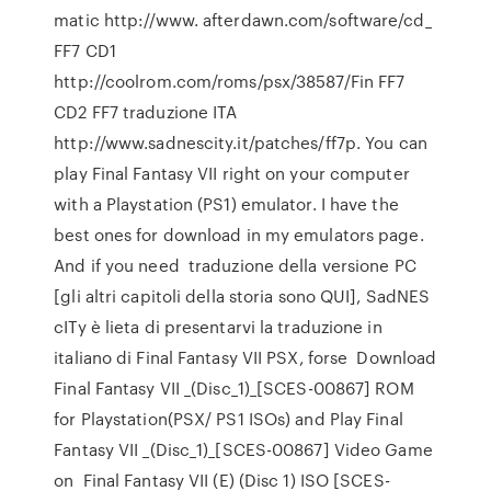
matic http://www. afterdawn.com/software/cd_
FF7 CD1
http://coolrom.com/roms/psx/38587/Fin FF7
CD2 FF7 traduzione ITA
http://www.sadnescity.it/patches/ff7p. You can
play Final Fantasy VII right on your computer
with a Playstation (PS1) emulator. I have the
best ones for download in my emulators page.
And if you need traduzione della versione PC
[gli altri capitoli della storia sono QUI], SadNES
cITy è lieta di presentarvi la traduzione in
italiano di Final Fantasy VII PSX, forse Download
Final Fantasy VII _(Disc_1)_[SCES-00867] ROM
for Playstation(PSX/ PS1 ISOs) and Play Final
Fantasy VII _(Disc_1)_[SCES-00867] Video Game
on Final Fantasy VII (E) (Disc 1) ISO [SCES-