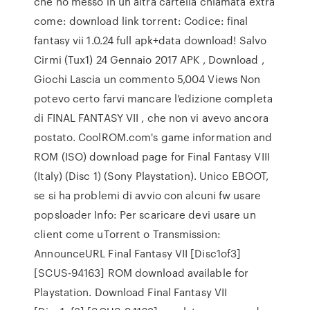
che ho messo in un altra cartella chiamata extra
come: download link torrent: Codice: final
fantasy vii 1.0.24 full apk+data download! Salvo
Cirmi (Tux1) 24 Gennaio 2017 APK , Download ,
Giochi Lascia un commento 5,004 Views Non
potevo certo farvi mancare l’edizione completa
di FINAL FANTASY VII , che non vi avevo ancora
postato. CoolROM.com's game information and
ROM (ISO) download page for Final Fantasy VIII
(Italy) (Disc 1) (Sony Playstation). Unico EBOOT,
se si ha problemi di avvio con alcuni fw usare
popsloader Info: Per scaricare devi usare un
client come uTorrent o Transmission:
AnnounceURL Final Fantasy VII [Disc1of3]
[SCUS-94163] ROM download available for
Playstation. Download Final Fantasy VII