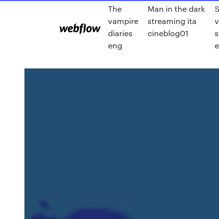
The
Man in the dark
S
vampire
streaming ita
v
diaries
cineblog01
s
eng