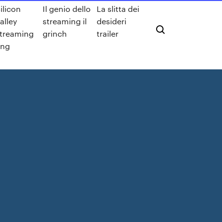
ilicon
Il genio dello
La slitta dei
alley
streaming il
desideri
treaming
grinch
trailer
eng